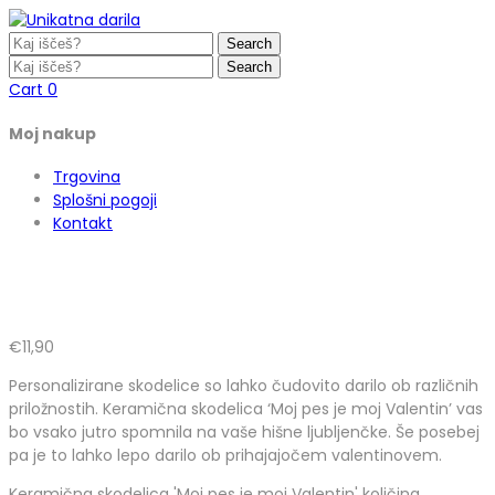
Search
Search
Cart
0
Moj nakup
Trgovina
Splošni pogoji
Kontakt
€
11,90
Personalizirane skodelice so lahko čudovito darilo ob različnih
priložnostih. Keramična skodelica ‘Moj pes je moj Valentin’ vas
bo vsako jutro spomnila na vaše hišne ljubljenčke. Še posebej
pa je to lahko lepo darilo ob prihajajočem valentinovem.
Keramična skodelica 'Moj pes je moj Valentin' količina