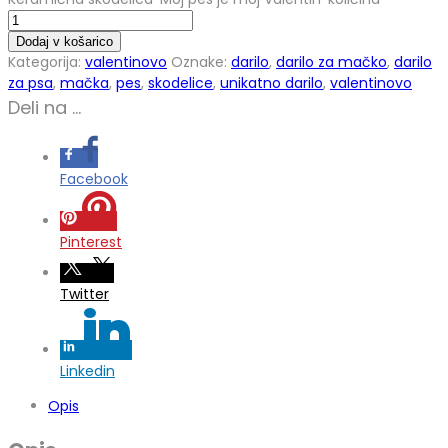
Dodaj v košarico
Kategorija:
valentinovo
Oznake:
darilo
,
darilo za mačko
,
darilo
za psa
,
mačka
,
pes
,
skodelice
,
unikatno darilo
,
valentinovo
Deli na ...
Facebook
Pinterest
Twitter
Linkedin
Opis