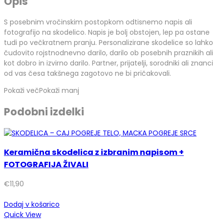
Opis
S posebnim vročinskim postopkom odtisnemo napis ali
fotografijo na skodelico. Napis je bolj obstojen, lep pa ostane
tudi po večkratnem pranju. Personalizirane skodelice so lahko
čudovito rojstnodnevno darilo, darilo ob posebnih praznikih ali
kot dobro in izvirno darilo. Partner, prijatelji, sorodniki ali znanci
od vas česa takšnega zagotovo ne bi pričakovali.
Pokaži več
Pokaži manj
Podobni izdelki
Keramična skodelica z izbranim napisom +
FOTOGRAFIJA ŽIVALI
€
11,90
Dodaj v košarico
Quick View