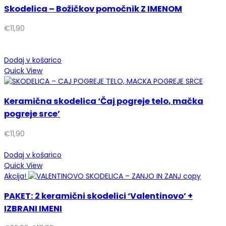
Skodelica – Božičkov pomočnik Z IMENOM
€
11,90
Dodaj v košarico
Quick View
Keramična skodelica ‘Čaj pogreje telo, mačka
pogreje srce’
€
11,90
Dodaj v košarico
Quick View
Akcija!
PAKET: 2 keramični skodelici ‘Valentinovo’ +
IZBRANI IMENI