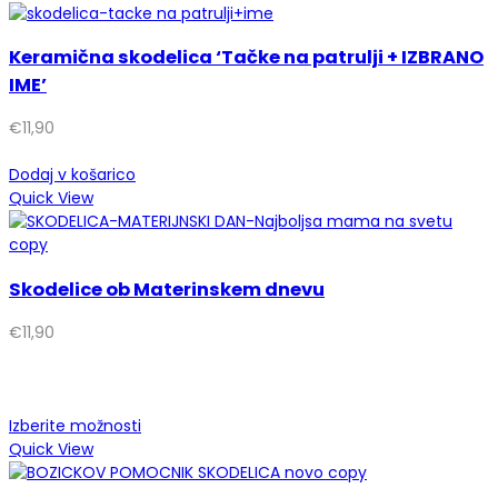
Keramična skodelica ‘Tačke na patrulji + IZBRANO
IME’
€
11,90
Dodaj v košarico
Quick View
Skodelice ob Materinskem dnevu
€
11,90
Izberite možnosti
Quick View